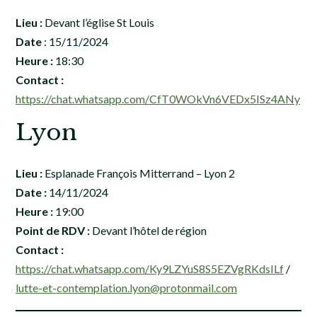
Lieu :
Devant l’église St Louis
Date
: 15/11/2024
Heure :
18:30
Contact :
https://chat.whatsapp.com/CfT0WOkVn6VEDx5ISz4ANy
Lyon
Lieu :
Esplanade François Mitterrand – Lyon 2
Date :
14/11/2024
Heure :
19:00
Point de RDV :
Devant l’hôtel de région
Contact :
https://chat.whatsapp.com/Ky9LZYuS8S5EZVgRKdsILf
/
lutte-et-contemplation.lyon@protonmail.com