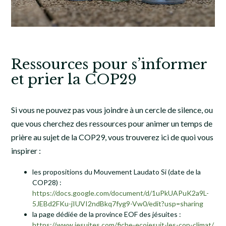
Ressources pour s’informer
et prier la COP29
Si vous ne pouvez pas vous joindre à un cercle de silence, ou
que vous cherchez des ressources pour animer un temps de
prière au sujet de la COP29, vous trouverez ici de quoi vous
inspirer :
les propositions du Mouvement Laudato Si (date de la
COP28) :
https://docs.google.com/document/d/1uPkUAPuK2a9L-
5JEBd2FKu-jIUVI2ndBkq7fyg9-Vw0/edit?usp=sharing
la page dédiée de la province EOF des jésuites :
https://www.jesuites.com/fiche-ecojesuit-les-cop-climat/