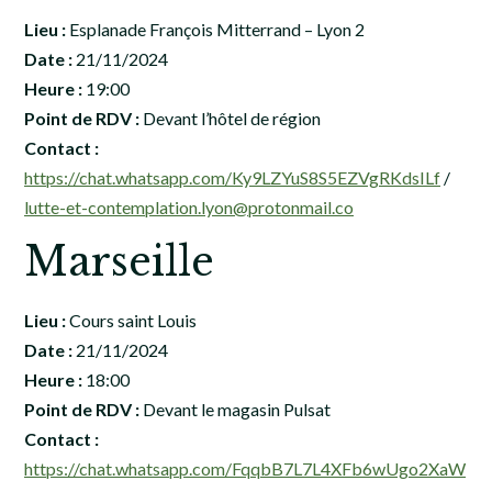
Lieu :
Esplanade François Mitterrand – Lyon 2
Date :
21/11/2024
Heure :
19:00
Point de RDV :
Devant l’hôtel de région
Contact :
https://chat.whatsapp.com/Ky9LZYuS8S5EZVgRKdsILf
/
lutte-et-contemplation.lyon@protonmail.co
Marseille
Lieu :
Cours saint Louis
Date :
21/11/2024
Heure :
18:00
Point de RDV :
Devant le magasin Pulsat
Contact :
https://chat.whatsapp.com/FqqbB7L7L4XFb6wUgo2XaW