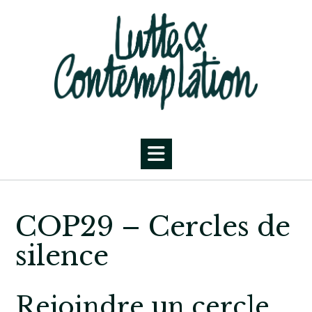
Skip
to
content
COP29 – Cercles de
silence
Rejoindre un cercle