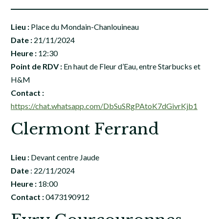
Lieu :
Place du Mondain-Chanlouineau
Date :
21/11/2024
Heure :
12:30
Point de RDV :
En haut de Fleur d’Eau, entre Starbucks et
H&M
Contact :
https://chat.whatsapp.com/DbSuSRgPAtoK7dGivrKjb1
Clermont Ferrand
Lieu :
Devant centre Jaude
Date
: 22/11/2024
Heure :
18:00
Contact :
0473190912