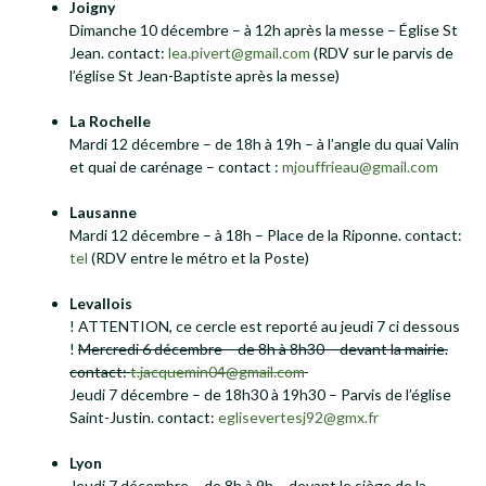
Joigny
Dimanche 10 décembre – à 12h après la messe – Église St
Jean. contact:
lea.pivert@gmail.com
(RDV sur le parvis de
l’église St Jean-Baptiste après la messe)
La Rochelle
Mardi 12 décembre – de 18h à 19h – à l’angle du quai Valin
et quai de carénage – contact :
mjouffrieau@gmail.com
Lausanne
Mardi 12 décembre – à 18h – Place de la Riponne. contact:
tel
(RDV entre le métro et la Poste)
Levallois
! ATTENTION, ce cercle est reporté au jeudi 7 ci dessous
!
Mercredi 6 décembre – de 8h à 8h30 – devant la mairie.
contact:
t.jacquemin04@gmail.com
Jeudi 7 décembre – de 18h30 à 19h30 – Parvis de l’église
Saint-Justin. contact:
eglisevertesj92@gmx.fr
Lyon
Jeudi 7 décembre – de 8h à 9h – devant le siège de la