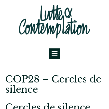
Skip
to
content
COP28 – Cercles de
silence
Cercles de silence