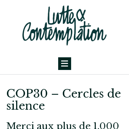
Skip
to
content
COP30 – Cercles de
silence
Merci aux plus de 1.000