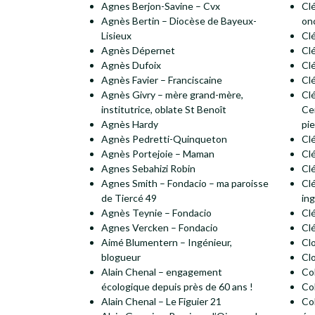
Agnes Berjon-Savine – Cvx
Cl
Agnès Bertin – Diocèse de Bayeux-
on
Lisieux
Cl
Agnès Dépernet
Cl
Agnès Dufoix
Cl
Agnès Favier – Franciscaine
Cl
Agnès Givry – mère grand-mère,
Cl
institutrice, oblate St Benoît
Ce
Agnès Hardy
pie
Agnès Pedretti-Quinqueton
Cl
Agnès Portejoie – Maman
Cl
Agnes Sebahizi Robin
Cl
Agnes Smith – Fondacio – ma paroisse
Cl
de Tiercé 49
in
Agnès Teynie – Fondacio
Cl
Agnes Vercken – Fondacio
Cl
Aimé Blumentern – Ingénieur,
Cl
blogueur
Cl
Alain Chenal – engagement
Co
écologique depuis près de 60 ans !
Col
Alain Chenal – Le Figuier 21
Co