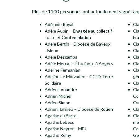
Plus de 1100 personnes ont actuellement signé l’a
Adélaïde Royal
Cl
Adèle Aubin – Engagée au collectif
Cla
Lutte et Contemplation
Fra
Adele Bertin – Diocèse de Bayeux
Cla
Lisieux
Cla
Adele Descamps
Cl
Adèle Mercat – Étudiante à Angers
Cla
Adeline Fermanian
Cl
Adeline Le Morzadec – CCFD-Terre
gé
Solidaire
Cla
Adrien Louandre
Cl
Adrien Michel
Co
Adrien Simon
Oul
Adrien Tardieu – Diocèse de Rouen
Cl
Agathe du Sartel
Cla
Agathe Lebecq
mé
Agathe Neyret – MEJ
Co
Agathe Rémy
Ge