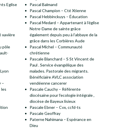
nts Eglise
Pascal Balmand
Pascal Champion – Cté Xtienne
Pascal Hebbinckuys – Éducation
Pascal Medard – Appartenant à l’église
Notre-Dame de sainte grâce
 xavière
également depuis peu à l’abbaye de la
grâce dans les Corbières Aude
u pôle
Pascal Michel – Communauté
ault-
chrétienne
Pascale Blanchard – S St Vincent de
Paul . Service évangélique des
 Lyon
malades. Pastorale des migrants.
Bénéficiaire AVLC association
y –
vendéenne cancerer
 les
Pascale Cauchy – Référente
diocésaine pour l’ecologie intégrale ,
diocèse de Bayeux lisieux
ition
Pascale Ebner – Cvx, ccfd-ts
Pascale Geoffray
Paterne Nahimana – Espérance en
Dieu