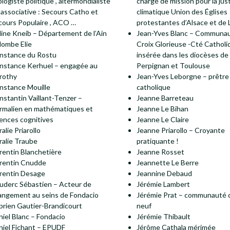
logiste politique , altermondialiste
chargé de mission pour la jus
 associative : Secours Catho et
climatique Union des Églises
cours Populaire , ACO …
protestantes d’Alsace et de 
line Kneib – Département de l’Ain
Jean-Yves Blanc – Communau
lombe Elie
Croix Glorieuse -Cté Catholi
nstance du Rostu
insérée dans les diocèses de
nstance Kerhuel – engagée au
Perpignan et Toulouse
rothy
Jean-Yves Leborgne – prêtre
nstance Mouille
catholique
nstantin Vaillant-Tenzer –
Jeanne Barreteau
rmalien en mathématiques et
Jeanne Le Bihan
iences cognitives
Jeanne Le Claire
alie Priarollo
Jeanne Priarollo – Croyante
ralie Traube
pratiquante !
rentin Blanchetière
Jeanne Rosset
rentin Cnudde
Jeannette Le Berre
rentin Desage
Jeannine Debaud
uderc Sébastien – Acteur de
Jérémie Lambert
angement au seins de Fondacio
Jérémie Prat – communauté 
prien Gautier-Brandicourt
neuf
niel Blanc – Fondacio
Jérémie Thibault
niel Fichant – EPUDF
Jérôme Cathala mérimée