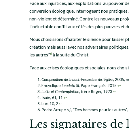
Face aux injustices, aux exploitations, au pouvoir
conversion écologique, interrogeant nos pratiques, 
non-violent et déterminé. Contre les nouveaux projets
l’inéluctable conflit aux côtés des plus pauvres et d
Nous choisissons d’habiter le silence pour laisser p
création mais aussi avec nos adversaires politique
6
les autres”
à la suite du Christ.
Face aux crises écologiques et sociales, nous choisi
Compendium de la doctrine sociale de l’Église
, 2005, 
Encyclique
Laudato Si
, Pape François, 2015
↩︎
Lutte et Contemplation
, frère Roger, 1973
↩︎
Isaïe, 61, 11
↩︎
Luc, 10, 2
↩︎
Pedro Arrupe s.j., “Des hommes pour les autres”
Les signataires de 