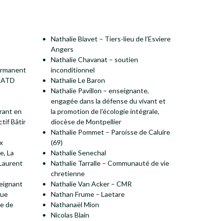
Nathalie Blavet – Tiers-lieu de l’Esviere
Angers
Nathalie Chavanat – soutien
ermanent
inconditionnel
l ATD
Nathalie Le Baron
Nathalie Pavillon – enseignante,
engagée dans la défense du vivant et
rant en
la promotion de l’écologie intégrale,
tif Bâtir
diocèse de Montpellier
Nathalie Pommet – Paroisse de Caluire
x
(69)
e, La
Nathalie Senechal
 Laurent
Nathalie Tarralle – Communauté de vie
chretienne
eignant
Nathalie Van Acker – CMR
que
Nathan Frume – Laetare
se de
Nathanaël Mion
Nicolas Blain