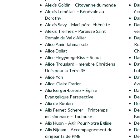
Alexis Goidin – Citoyenne du monde
Dan
Alexis Lemétais – Bénévole au
éc
Dorothy
Da
Alexis Savy – Mari, père, ébéniste
Da
Alexis Treilhes – Paroisse Saint
ve
Romain du Val d’Allier
Da
Alice Amir Tahmasseb
Re
Alice Dollat
Ch
Alice Hegymegi-Kiss – Scout
Da
Alice Trouslard – membre Chrétiens
Da
Unis pour la Terre 35
Lu
Alice Yon
Da
Alice-Claire Frarier
év
Alix Berger-Lorenz – Église
Da
Evangelique Perspective
De 
Alix de Roubin
De
Alix Fernet-Scherer – Printemps
De
missionnaire – Toulouse
Bo
Alix Huon – Agir Pour Notre Eglise
De
Alix Nijdam – Accompagnement de
De
dirigeants de PME
De