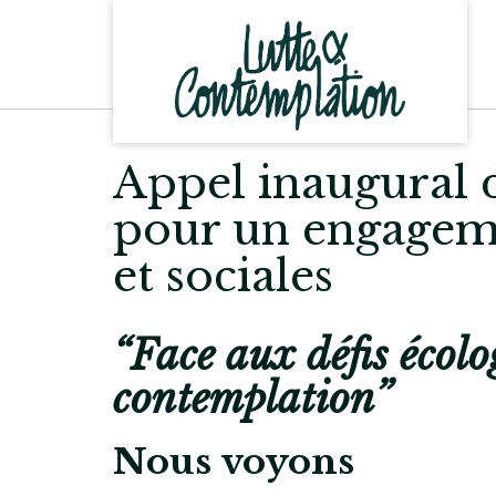
Skip
to
content
Appel inaugural d
pour un engagemen
et sociales
“Face aux défis écolog
contemplation”
Nous voyons