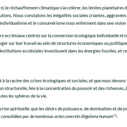
d, le réchauffement climatique s’accélérer, les limites planétaires
ollutions. Nous constatons les inégalités sociales criantes, aggravé
individualisme et le consumérisme nous enferment dans une vision 
s ecclésiaux centrés sur la conversion écologique individuelle et no
r sur leur travail au sein de structures économiques ou politiques 
titutions ecclésiales investissent dans les énergies fossiles, et c
à la racine des crises écologiques et sociales, et que nous devons
structurelle, liée à la concentration du pouvoir et des richesses, 
tes les sphères de la vie.
crise spirituelle, que les désirs de puissance, de domination et de 
1
et consolidées par de nombreux actes concrets d’égoïsme humain
”
.