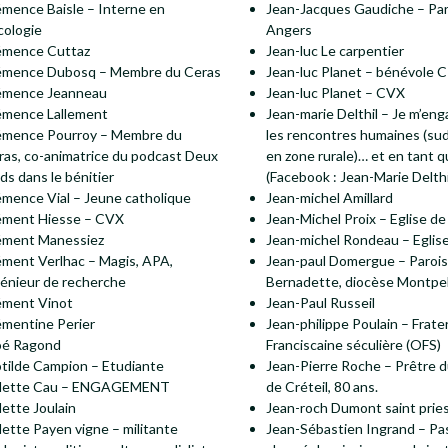
émence Baisle – Interne en
Jean-Jacques Gaudiche – Par
cologie
Angers
émence Cuttaz
Jean-luc Le carpentier
émence Dubosq – Membre du Ceras
Jean-luc Planet – bénévole
émence Jeanneau
Jean-luc Planet – CVX
émence Lallement
Jean-marie Delthil – Je m’en
émence Pourroy – Membre du
les rencontres humaines (sud
ras, co-animatrice du podcast Deux
en zone rurale)… et en tant q
ds dans le bénitier
(Facebook : Jean-Marie Delthi
émence Vial – Jeune catholique
Jean-michel Amillard
ément Hiesse – CVX
Jean-Michel Proix – Eglise de
ément Manessiez
Jean-michel Rondeau – Eglise
ément Verlhac – Magis, APA,
Jean-paul Domergue – Parois
génieur de recherche
Bernadette, diocèse Montpel
ément Vinot
Jean-Paul Russeil
émentine Perier
Jean-philippe Poulain – Frate
oé Ragond
Franciscaine séculière (OFS)
otilde Campion – Etudiante
Jean-Pierre Roche – Prêtre 
lette Cau – ENGAGEMENT
de Créteil, 80 ans.
ette Joulain
Jean-roch Dumont saint prie
lette Payen vigne – militante
Jean-Sébastien Ingrand – Pa