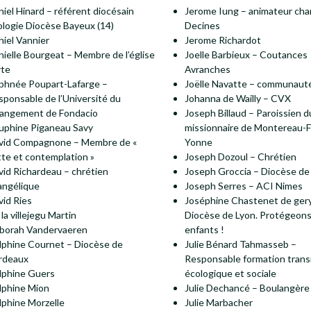
iel Hinard – référent diocésain
Jerome Iung – animateur cha
ologie Diocèse Bayeux (14)
Decines
niel Vannier
Jerome Richardot
nielle Bourgeat – Membre de l’église
Joelle Barbieux – Coutances
rte
Avranches
phnée Poupart-Lafarge –
Joëlle Navatte – communauté
sponsable de l’Université du
Johanna de Wailly – CVX
angement de Fondacio
Joseph Billaud – Paroissien d
uphine Piganeau Savy
missionnaire de Montereau-F
vid Compagnone – Membre de «
Yonne
tte et contemplation »
Joseph Dozoul – Chrétien
vid Richardeau – chrétien
Joseph Groccia – Diocèse de
angélique
Joseph Serres – ACI Nimes
vid Ries
Joséphine Chastenet de ger
la villejegu Martin
Diocèse de Lyon. Protégeons
borah Vandervaeren
enfants !
lphine Cournet – Diocèse de
Julie Bénard Tahmasseb –
rdeaux
Responsable formation trans
lphine Guers
écologique et sociale
lphine Mion
Julie Dechancé – Boulangère
lphine Morzelle
Julie Marbacher