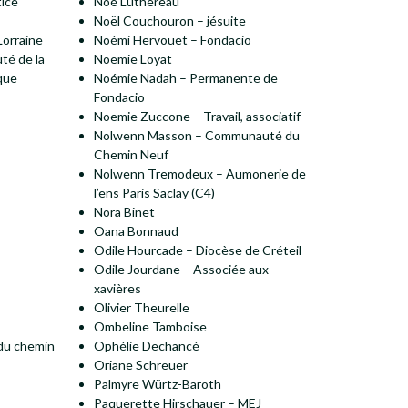
tice
Noé Luthereau
Noël Couchouron – jésuite
Lorraine
Noémi Hervouet – Fondacio
té de la
Noemie Loyat
que
Noémie Nadah – Permanente de
Fondacio
Noemie Zuccone – Travail, associatif
Nolwenn Masson – Communauté du
Chemin Neuf
Nolwenn Tremodeux – Aumonerie de
l’ens Paris Saclay (C4)
Nora Binet
Oana Bonnaud
Odile Hourcade – Diocèse de Créteil
Odile Jourdane – Associée aux
xavières
Olivier Theurelle
Ombeline Tamboise
du chemin
Ophélie Dechancé
Oriane Schreuer
Palmyre Würtz-Baroth
Paquerette Hirschauer – MEJ