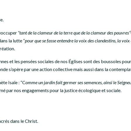
le.
réoccuper
“tant de la clameur de la terre que de la clameur des pauvres”
dans la lutte “
pour que se fasse entendre la voix des clandestins, la voix
création.
nnes et les pensées sociales de nos Églises sont des boussoles pour
e s’opère par une action collective mais aussi dans la contemplati
te Isaïe : “C
omme un jardin fait germer ses semences, ainsi le Seigneur
mé par nos engagements pour la justice écologique et sociale.
crés dans le Christ.