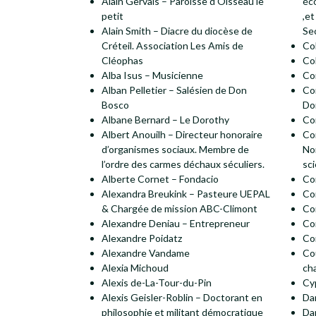
Alain Gervais – Paroisse d’Oisseau le
éco
petit
,et
Alain Smith – Diacre du diocèse de
Se
Créteil. Association Les Amis de
Co
Cléophas
Co
Alba Isus – Musicienne
Co
Alban Pelletier – Salésien de Don
Co
Bosco
Do
Albane Bernard – Le Dorothy
Co
Albert Anouilh – Directeur honoraire
Co
d’organismes sociaux. Membre de
No
l’ordre des carmes déchaux séculiers.
sc
Alberte Cornet – Fondacio
Cor
Alexandra Breukink – Pasteure UEPAL
Co
& Chargée de mission ABC-Climont
Co
Alexandre Deniau – Entrepreneur
Co
Alexandre Poidatz
Co
Alexandre Vandame
Co
Alexia Michoud
ch
Alexis de-La-Tour-du-Pin
Cy
Alexis Geisler-Roblin – Doctorant en
Da
philosophie et militant démocratique
Da