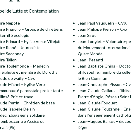
ppel de Lutte et Contemplation
aire Nepote
Jean Paul Vauquelin – CVX
ire Priarollo – Groupe de chrétiens
Jean Philippe Pierron – Cvx
ternité écologie
Jean Sirot
ire Primard – Eglise Verte Villejuif
Jean Tonglet – Volontaire-p
ire Riobé – Journaliste
du Mouvement Internationa
aire Saconney
Quart Monde
ire Tallon
Jean- Pesenti
aire Toulemonde – Médecin
Jean-Baptiste Ghins – Docto
néraliste et membre du Dorothy
philosophie, membre du collec
ude de wailly – Cvx
le Bien Commun
aude Michel – Eglise Verte
Jean-Christophe Pisson – Cv
mmunauté paroissiale protestante
Jean-Claude Caillaux – Biblist
lins3 Prie et trave
Pierre d’Angle, Réseau Saint
aude Perrin – Chrétien de base
Jean-Claude Fouquet
ude-isabelle Delain –
Jean-Claude Touzanne – Ens
decin,bagageris solidaire
dans l’enseignement catholi
lombes,centre Assise st
Jean-Hugues Bartet – diocè
rvais(95)
Digne