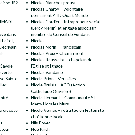
oisse JP2
Nicolas Blanchet proust
Nicolas Charoy – Volontaire
permanent ATD Quart Monde
 CIMADE
Nicolas Cordier – Intrapreneur social
(Leroy Merlin) et engagé associatif,
gage dans
membre du Conseil de Fondacio
-Loiret,
Nicolas L
u’écrivain
Nicolas Morin – Franciscain
l)
Nicolas Proix – Chemin neuf
Nicolas Rousselot – chapelain de
 Savoie
l’Eglise st Ignace
 verte
Nicolas Vandame
se Sainte
Nicole Brion – Versailles
lier
Nicole Brulais – ACO (Action
Catholique Ouvrière)
rnité
Nicole Hermant – Communauté St
Merry Hors les Murs
du diocèse
Nicole Vernus – retraitée en Fraternité
chrétienne locale
st
Nils Poyet
steur
Noé Kirch