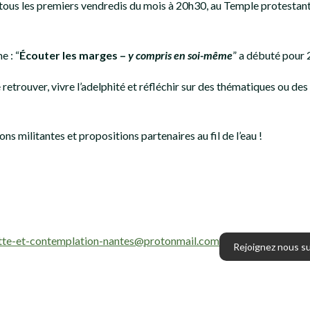
tous les premiers vendredis du mois à 20h30, au Temple protestant
e : “
Écouter les marges –
y compris en soi-même
” a débuté pour
retrouver, vivre l’adelphité et réfléchir sur des thématiques ou des
 militantes et propositions partenaires au fil de l’eau !
utte-et-contemplation-nantes@protonmail.com
Rejoignez nous s